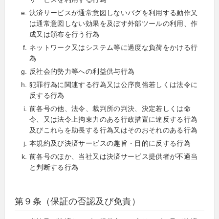
決済サービスが通常意図しないバグを利用する動作又
は通常意図しない効果を及ぼす外部ツールの利用、作
成又は頒布を行う行為
ネットワーク又はシステム等に過度な負荷をかける行
為
反社会的勢力等への利益供与行為
犯罪行為に関連する行為又は公序良俗若しくは法令に
反する行為
前各号の他、法令、裁判所の判決、決定若しくは命
令、又は法令上拘束力のある行政措置に違反する行為
及びこれらを助長する行為又はそのおそれのある行為
本規約及び決済サービスの趣旨・目的に反する行為
前各号のほか、当社又は決済サービス提供者が不適当
と判断する行為
第９条（保証の否認及び免責）