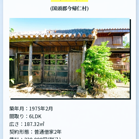
(国頭郡今帰仁村)
築年月：1975年2月
間取り：6LDK
広さ：187.32㎡
契約形態：普通借家2年